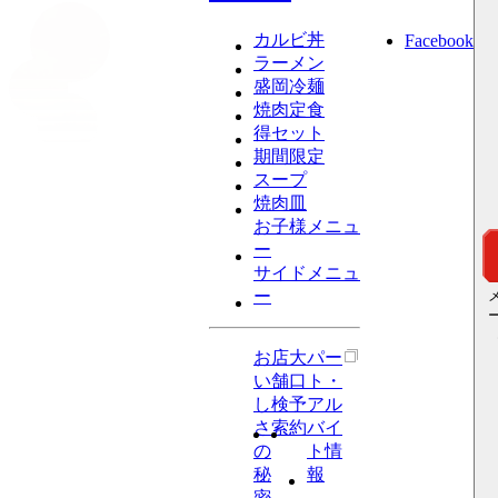
カルビ丼
Facebook
ラーメン
盛岡冷麺
焼肉定食
得セット
期間限定
スープ
焼肉皿
お子様メニュ
ー
サイドメニュ
ー
お
店
大
パー
い
舗
口
ト・
し
検
予
アル
さ
索
約
バイ
の
ト情
秘
報
密