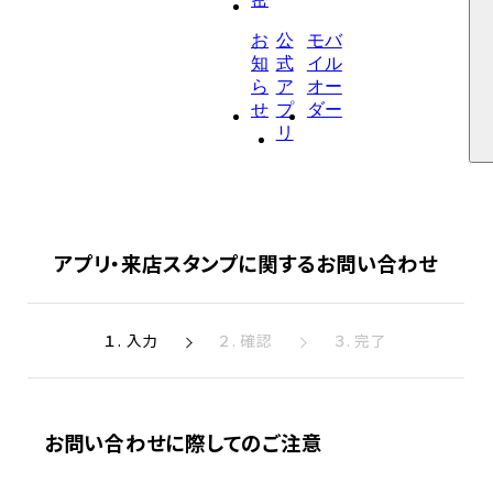
お
公
モバ
知
式
イル
ら
ア
オー
せ
プ
ダー
リ