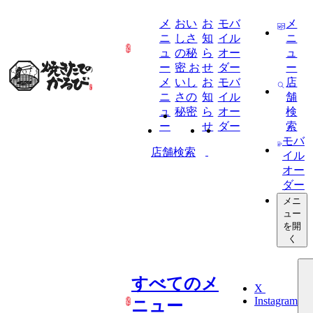
メ
おい
お
モバ
メ
ニ
しさ
知
イル
ニ
ュ
の秘
ら
オー
ュ
ー
密
お
せ
ダー
ー
メ
いし
お
モバ
店
ニ
さの
知
イル
舗
ュ
秘密
ら
オー
検
ー
せ
ダー
索
モバ
店舗検索
イル
オー
ダー
メニ
ュー
を開
く
すべてのメ
X
Instagram
ニュー