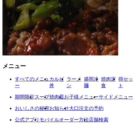
メニュー
すべてのメニュ
カルビ
ラーメ
盛岡冷
焼肉定
得セッ
ー
丼
ン
麺
食
ト
期間限定
スープ
焼肉皿
お子様メニュー
サイドメニュー
おいしさの秘密
お知らせ
大口注文の予約
公式アプリ
モバイルオーダー方法
店舗検索