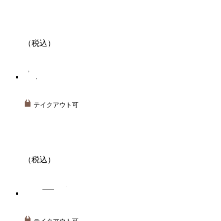
160
円
（税込）
ねぎ塩
テイクアウト可
160
円
（税込）
チーズ