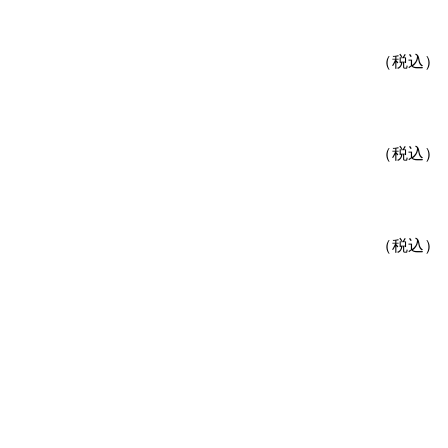
150
円
（税込）
200
円
（税込）
250
円
（税込）