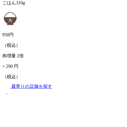
ごはん310g
950
円
（税込）
肉増量
2倍
+
290
円
（税込）
最寄りの店舗を探す