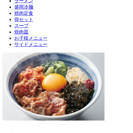
ラーメン
盛岡冷麺
焼肉定食
得セット
スープ
焼肉皿
お子様メニュー
サイドメニュー
とろ玉ビビンバカルビ丼