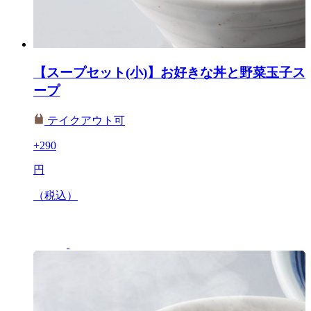
【スープセット(小)】お好きな丼と野菜玉子ス
ープ
テイクアウト可
+290
円
（税込）