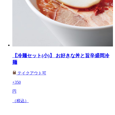
【冷麺セット(小)】 お好きな丼と旨辛盛岡冷
麺
テイクアウト可
+350
円
（税込）