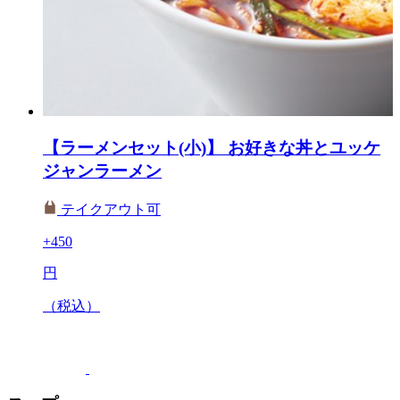
【ラーメンセット(小)】 お好きな丼とユッケ
ジャンラーメン
テイクアウト可
+450
円
（税込）