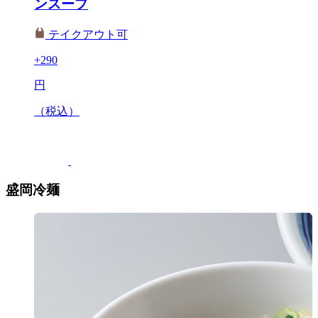
ンスープ
テイクアウト可
+290
円
（税込）
盛岡冷麺