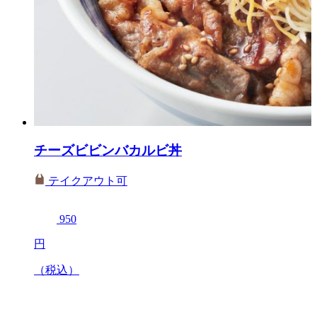
チーズビビンバカルビ丼
テイクアウト可
950
円
（税込）